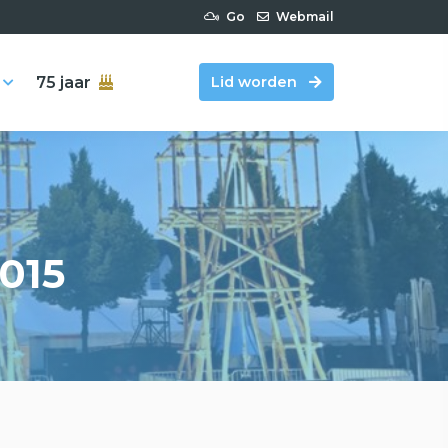
Go
Webmail
75 jaar
Lid worden
015