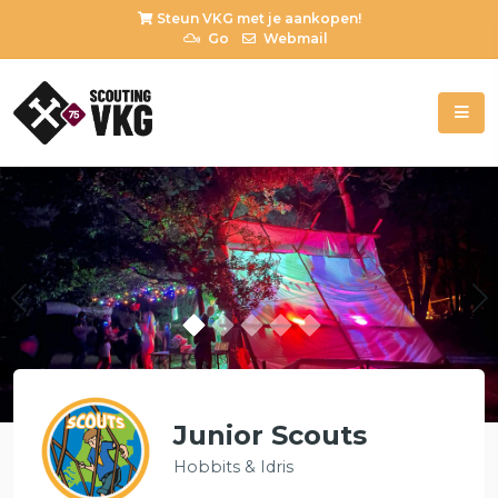
Steun VKG met je aankopen!
Go
Webmail
Previous
Junior Scouts
Hobbits & Idris