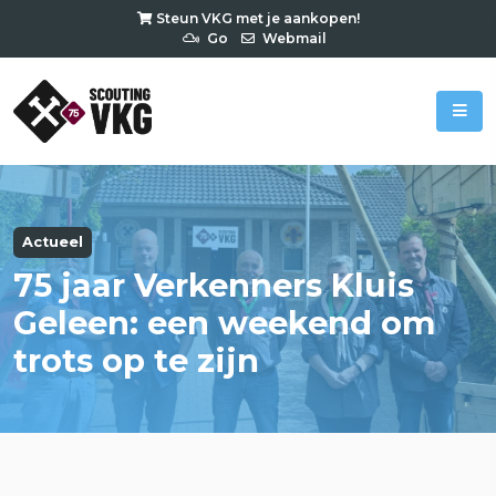
Steun VKG met je aankopen!
Go
Webmail
Actueel
75 jaar Verkenners Kluis
Geleen: een weekend om
trots op te zijn