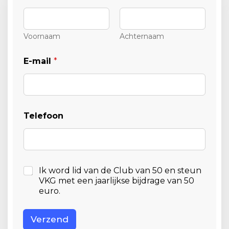
Voornaam
Achternaam
*
E-mail
*
*
T
e
l
e
f
Telefoon
o
o
n
A
Ik word lid van de Club van 50 en steun
k
VKG met een jaarlijkse bijdrage van 50
k
euro.
o
o
r
Verzend
d