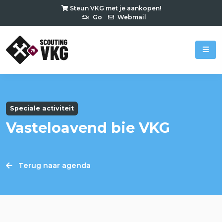
Steun VKG met je aankopen!
Go
Webmail
Speciale activiteit
Vasteloavend bie VKG
Terug naar agenda