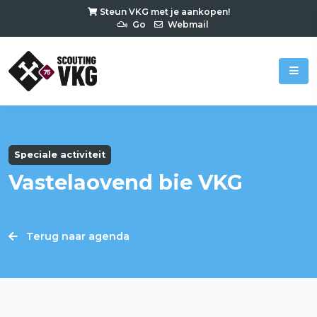
Steun VKG met je aankopen!
Go
Webmail
Speciale activiteit
Vastelaovend bie VKG
Terug naar agenda