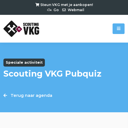
Steun VKG met je aankopen!
Go
Webmail
Speciale activiteit
Scouting VKG Pubquiz
Terug naar agenda