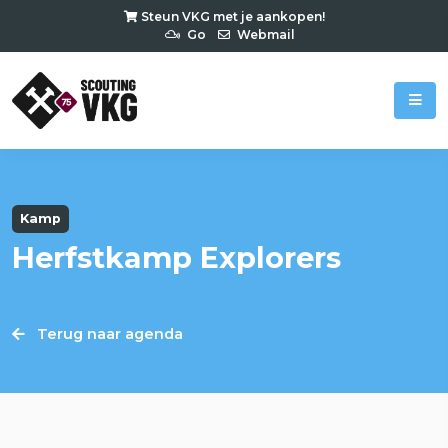
Steun VKG met je aankopen!
Go
Webmail
Kamp
Herfstkamp Explorers
Terug naar agenda