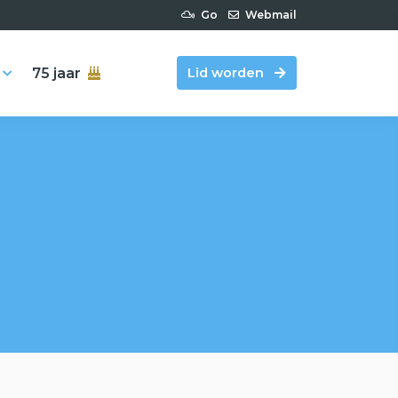
Go
Webmail
75 jaar
Lid worden