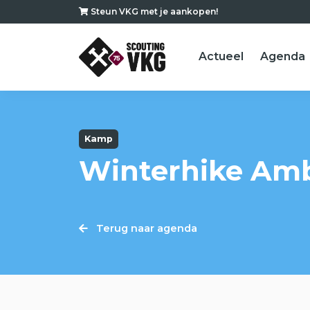
Steun VKG met je aankopen!
Actueel
Agenda
Kamp
Winterhike Amb
Terug naar agenda