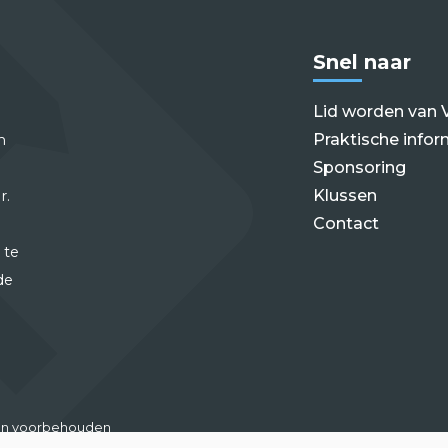
Snel naar
Lid worden van 
Praktische infor
m
Sponsoring
Klussen
r.
Contact
 te
de
hten voorbehouden