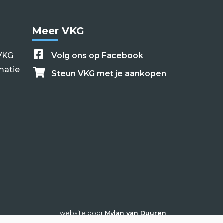
Meer VKG
VKG
Volg ons op Facebook
matie
Steun VKG met je aankopen
website door
Mylan van Duuren