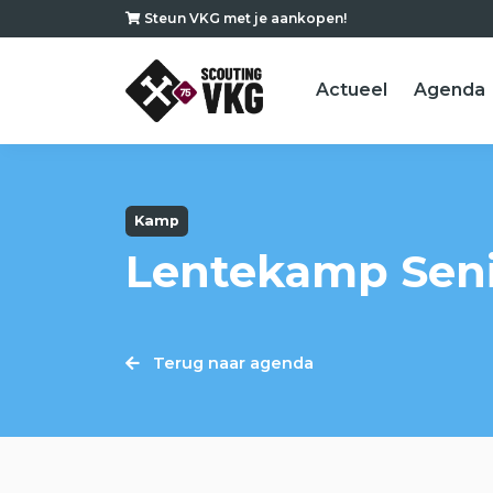
Steun VKG met je aankopen!
Actueel
Agenda
Kamp
Lentekamp Sen
Terug naar agenda