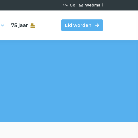
Go
Webmail
75 jaar
Lid worden