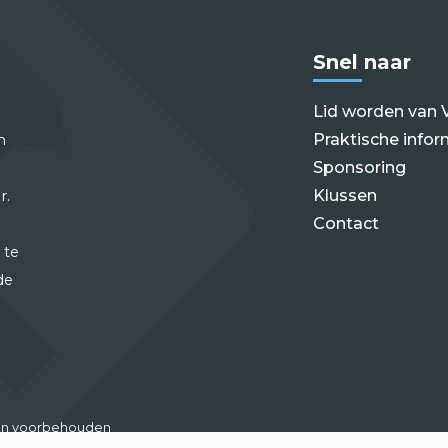
Snel naar
Lid worden van 
Praktische infor
m
Sponsoring
Klussen
r.
Contact
 te
de
hten voorbehouden