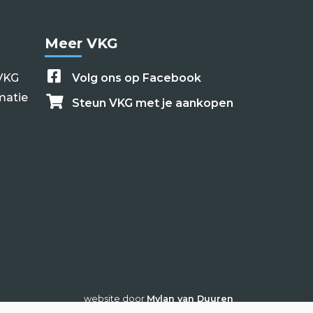
Meer VKG
VKG
Volg ons op Facebook
matie
Steun VKG met je aankopen
website door
Mylan van Duuren