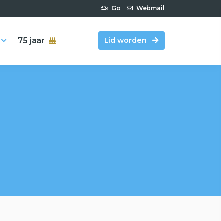
Go
Webmail
75 jaar
Lid worden