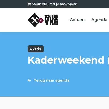
Steun VKG met je aankopen!
Actueel
Agenda
Overig
Kaderweekend 
Terug naar agenda