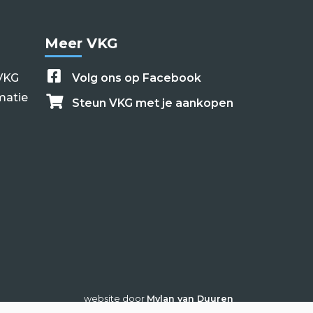
Meer VKG
VKG
Volg ons op Facebook
matie
Steun VKG met je aankopen
website door
Mylan van Duuren