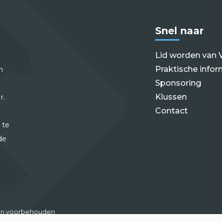
Snel naar
Lid worden van 
Praktische infor
m
Sponsoring
Klussen
r.
Contact
 te
de
hten voorbehouden