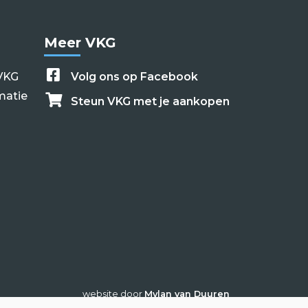
Meer VKG
VKG
Volg ons op Facebook
matie
Steun VKG met je aankopen
website door
Mylan van Duuren