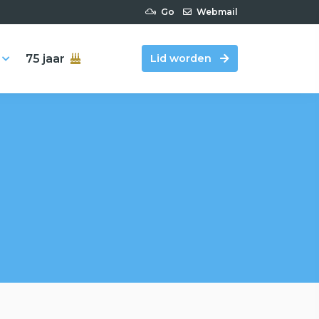
Go
Webmail
75 jaar
Lid worden