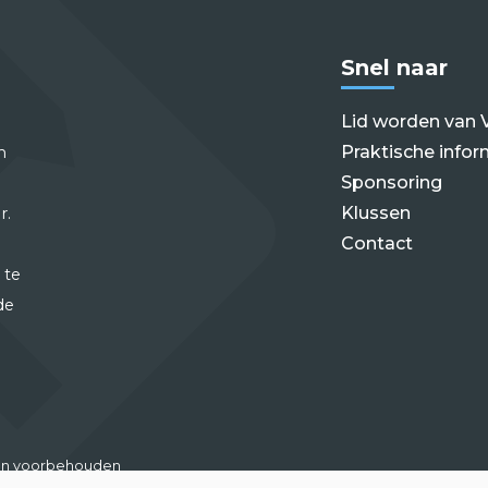
Snel naar
Lid worden van 
Praktische infor
m
Sponsoring
Klussen
r.
Contact
 te
de
hten voorbehouden