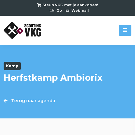
Steun VKG met je aankopen!
Go
Webmail
Kamp
Herfstkamp Ambiorix
Terug naar agenda